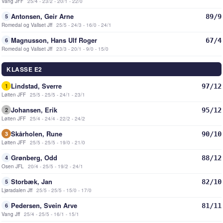
Vang JFF
25/4 - 23/2 - 20/1 - 22/0
Antonsen, Geir Arne
89/9
5
Romedal og Vallset Jff
25/5 - 24/3 - 16/0 - 24/1
Magnusson, Hans Ulf Roger
67/4
6
Romedal og Vallset Jff
23/3 - 20/1 - 9/0 - 15/0
KLASSE E2
Lindstad, Sverre
97/12
1
Løiten JFF
25/5 - 25/5 - 24/1 - 23/1
Johansen, Erik
95/12
2
Løiten JFF
25/4 - 24/4 - 22/2 - 24/2
Skårholen, Rune
90/10
3
Løiten JFF
25/5 - 25/5 - 19/0 - 21/0
Grønberg, Odd
88/12
4
Osen JFL
20/4 - 25/5 - 19/2 - 24/1
Storbæk, Jan
82/10
5
Ljøradalen Jff
25/5 - 25/5 - 15/0 - 17/0
Pedersen, Svein Arve
81/11
6
Vang Jff
25/4 - 25/5 - 16/1 - 15/1