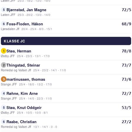
Løiten JFF
25/3 - 18/2 - 13/0 - 19/0
Bjørnstad, Jan Magne
72/5
5
Løiten JFF
25/3 - 20/2 - 13/0 - 14/0
Foss-Floden, Håkon
68/9
6
Ljøradalen Jff
20/4 - 25/4 - 8/0 - 15/1
KLASSE JC
Støa, Herman
78/8
1
Østby JFF
25/4 - 23/3 - 13/1 - 17/0
Thingstad, Steinar
73/7
2
Romedal og Vallset Jff
25/4 - 23/2 - 14/1 - 11/0
martinussen, thomas
73/6
3
Stange JFF
25/4 - 18/0 - 13/2 - 17/0
Røhne, Kim Arne
72/7
4
Stange JFF
25/4 - 14/0 - 22/3 - 11/0
Støa, Knut Oddgeir
53/5
5
Østby JFF
25/4 - 10/0 - 10/0 - 8/1
Raabe, Christian
27/2
6
Romedal og Vallset Jff
13/1 - 14/1 - 0 - 0