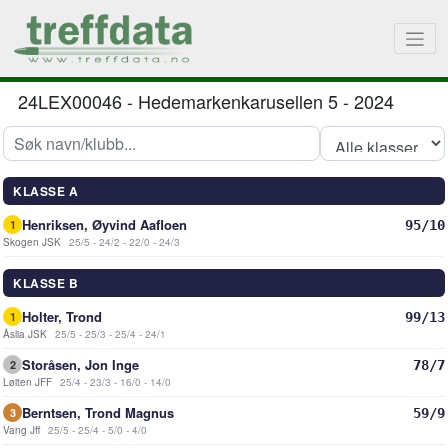
24LEX00046
-
Hedemarkenkarusellen 5 - 2024
KLASSE A
Henriksen, Øyvind Aafloen
95/10
1
Skogen JSK
25/5 - 24/2 - 22/0 - 24/3
KLASSE B
Holter, Trond
99/13
1
Åslia JSK
25/5 - 25/3 - 25/4 - 24/1
Storåsen, Jon Inge
78/7
2
Løiten JFF
25/4 - 23/3 - 16/0 - 14/0
Berntsen, Trond Magnus
59/9
3
Vang Jff
25/5 - 25/4 - 5/0 - 4/0