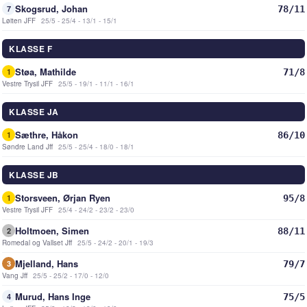
Skogsrud, Johan
78/11
7
Løiten JFF
25/5 - 25/4 - 13/1 - 15/1
KLASSE F
Støa, Mathilde
71/8
1
Vestre Trysil JFF
25/5 - 19/1 - 11/1 - 16/1
KLASSE JA
Sæthre, Håkon
86/10
1
Søndre Land Jff
25/5 - 25/4 - 18/0 - 18/1
KLASSE JB
Storsveen, Ørjan Ryen
95/8
1
Vestre Trysil JFF
25/4 - 24/2 - 23/2 - 23/0
Holtmoen, Simen
88/11
2
Romedal og Vallset Jff
25/5 - 24/2 - 20/1 - 19/3
Mjelland, Hans
79/7
3
Vang Jff
25/5 - 25/2 - 17/0 - 12/0
Murud, Hans Inge
75/5
4