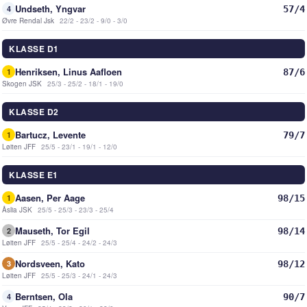
Undseth, Yngvar
57/4
4
Øvre Rendal Jsk
22/2 - 23/2 - 9/0 - 3/0
KLASSE D1
Henriksen, Linus Aafloen
87/6
1
Skogen JSK
25/3 - 25/2 - 18/1 - 19/0
KLASSE D2
Bartucz, Levente
79/7
1
Løiten JFF
25/5 - 23/1 - 19/1 - 12/0
KLASSE E1
Aasen, Per Aage
98/15
1
Åslia JSK
25/5 - 25/3 - 23/3 - 25/4
Mauseth, Tor Egil
98/14
2
Løiten JFF
25/5 - 25/4 - 24/2 - 24/3
Nordsveen, Kato
98/12
3
Løiten JFF
25/5 - 25/3 - 24/1 - 24/3
Berntsen, Ola
90/7
4